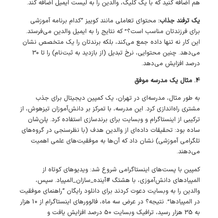
هم اضافه کنید که با یک کلیک، والدین را به لیست ایمیل اضافه کند.
یک ترفند جذاب:
محتوای تعاملی مانند کوییز “کدام برنامه آموزشی
برای فرزندتان مناسب است؟” که نتایج را به ایمیل والدین می‌فرستد.
این کار نه تنها داده جمع می‌کند، بلکه برندتان را یک متخصص نشان
می‌دهد. چنین محتوایی، نرخ تبدیل (از بازدید به ثبت‌نام) را تا 30
درصد افزایش می‌دهد.
4. مثال یک مدرسه موفق
به طور مثال، مدرسه‌ای در تهران، یک کمپین دیجیتال برای جذب
مشتری راه‌اندازی کرد. این مدرسه، با تمرکز بر دانش‌آموزان تیزهوش، از
ترکیبی از اینستاگرام و وبسایت برای برندسازی استفاده کرد. پلن‌شان
ساده بود: تحقیقات داده‌ای از والدین هدف (با نظرسنجی در گروه‌های
تلگرامی آموزشی) نشان داد که آن‌ها به موفقیت‌های علمی اهمیت
می‌دهند.
کمپین با پست‌های اینستاگرامی شروع شد: ویدیوهای کوتاه از
المپیادهای دانش‌آموزی، با هشتگ #آینده_سازان_المپیاد. سپس،
والدین را به وبسایت دعوت کردند برای دانلود رایگان “راهنمای موفقیت
در المپیادها”. نتیجه؟ در عرض سه ماه، فالوورهای اینستاگرام از 10 هزار
به 35 هزار رسید، ترافیک وبسایت 50 درصد افزایش یافت و