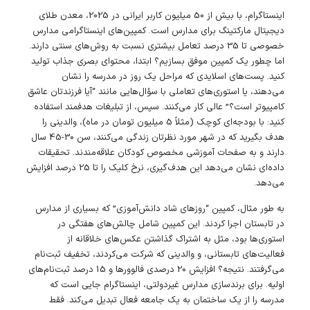
اینستاگرام، با بیش از 50 میلیون کاربر ایرانی در 2025، معدن طلای
دیجیتال مارکتینگ برای مدارس است. کمپین‌های اینستاگرامی مدارس
خصوصی تا 35 درصد تعامل بیشتری نسبت به روش‌های سنتی دارند.
اما چطور یک کمپین موفق بسازیم؟ ابتدا، محتوای بصری جذاب تولید
کنید. پست‌های اسلایدی که مراحل یک روز در مدرسه را نشان
می‌دهند، یا استوری‌های تعاملی با سؤال‌هایی مانند “آیا فرزندتان عاشق
کامپیوتر است؟” عالی کار می‌کنند. سپس، از تبلیغات هدفمند استفاده
کنید: با بودجه‌ای کوچک (مثلاً 5 میلیون تومان در ماه)، والدینی را
هدف بگیرید که در شهر مورد نظرتان زندگی می‌کنند، سن 30-45 سال
دارند و به صفحات آموزشی مخصوص کودکان علاقه‌مندند. تحقیقات
داده‌ای نشان می‌دهد این هدف‌گیری، نرخ کلیک را تا 25 درصد افزایش
می‌دهد.
به طور مثال، کمپین “روزهای شاد دانش‌آموزی” که بسیاری از مدارس
در تابستان اجرا کردند. این کمپین شامل چالش‌های هفتگی در
استوری‌ها بود، مثل به اشتراک گذاشتن عکس‌های خلاقانه از
فعالیت‌های تابستانی، و والدینی که شرکت می‌کردند، تخفیف ثبت‌نام
می‌گرفتند. نتیجه؟ افزایش 20 درصدی فالوورها و 15 درصد ثبت‌نام‌های
اولیه. برای برندسازی مدارس غیردولتی، اینستاگرام جایی است که
مدرسه را از یک ساختمان به یک جامعه فعال تبدیل می‌کند. فقط