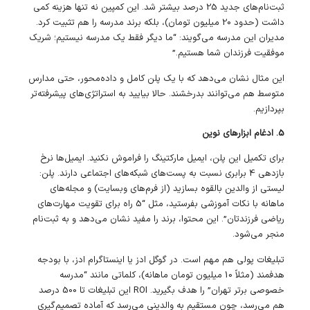
ثبت‌نام‌های جدید 25 درصد بیشتر شد. این کمپین نه تنها هزینه کمی
داشت (حدود 20 میلیون تومان)، بلکه برند مدرسه را هم تثبیت کرد.
مدیران این مدرسه می‌گویند: “ما دیگر فقط یک مدرسه نیستیم؛ شریک
موفقیت فرزندان شما هستیم.”
این مثال نشان می‌دهد که با یک پلن کامل و داده‌محور، حتی مدارس
متوسط هم می‌توانند بدرخشند. حالا بیایید به استراتژی‌های پیشرفته‌تر
بپردازیم.
5. ادغام ابزارهای نوین
برای تکمیل این پلن، ایمیل مارکتینگ را فراموش نکنید. ایمیل‌ها نرخ
بازدهی 4 برابری نسبت به پست‌های شبکه‌های اجتماعی دارند. پلن:
لیستی از والدین بالقوه بسازید (از فرم‌های وبسایت) و مجله‌های
ماهانه با نکات آموزشی بفرستید، مثل “5 راه برای تقویت مهارت‌های
ریاضی فرزندتان”. این محتوا، برند را مفید نشان می‌دهد و به ثبت‌نام
منجر می‌شود.
تبلیغات پولی هم مهم است. در گوگل ادز یا اینستاگرام ادز، با بودجه
هدفمند (مثلاً 10 میلیون تومان ماهانه)، کلماتی مانند “مدرسه
خصوصی برتر تهران” را هدف بگیرید. ROI این تبلیغات تا 500 درصد
هم می‌رسد، چون مستقیم به والدینی می‌رسد که آماده تصمیم‌گیری