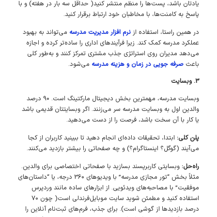
یادتان باشد، پست‌ها را منظم منتشر کنید( حداقل سه بار در هفته) و با
پاسخ به کامنت‌ها، با مخاطبان خود ارتباط برقرار کنید.
در همین راستا، استفاده از
نرم‌ افزار مدیریت مدرسه
می‌تواند به بهبود
عملکرد مدرسه کمک کند.
زیرا فرآیندهای اداری را ساده‌تر کرده و اجازه
می‌دهد مدیران روی استراتژی جذب مشتری تمرکز کنند و به‌طور کلی
باعث
صرفه جویی در زمان و هزینه مدرسه
می‌شود.
3. وبسایت
وبسایت مدرسه، مهمترین بخش دیجیتال مارکتینگ است. 90 درصد
والدین اول به وبسایت مدرسه سر می‌زنند. اگر وبسایتتان قدیمی باشد
یا کار با آن سخت باشد، فرصت را از دست می‌دهید.
پلن کلی:
ابتدا، تحقیقات داده‌ای انجام دهید تا ببینید کاربران از کجا
می‌آیند (گوگل؟ اینستاگرام؟) و چه صفحاتی را بیشتر بازدید می‌کنند.
راه‌حل:
وبسایتی کاربرپسند بسازید با صفحاتی اختصاصی برای والدین.
مثلاً بخش “تور مجازی مدرسه” با ویدیوهای 360 درجه، یا “داستان‌های
موفقیت” با مصاحبه‌های ویدئویی. از ابزارهای ساده مانند وردپرس
استفاده کنید و مطمئن شوید سایت موبایل‌فرندلی است( چون 70
درصد بازدیدها از گوشی است). برای جذب، فرم‌های ثبت‌نام آنلاین را