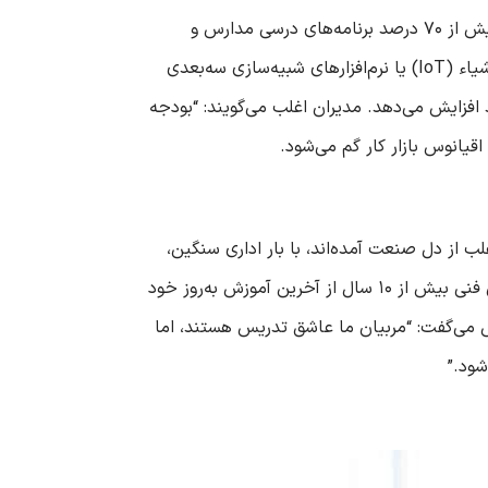
در یک کارخانه مدرن با دستگاه‌های هوشمند روبرو می‌شود. بر اساس تحقیقات وزارت آموزش و پرورش در سال ۱۴۰۴، بیش از ۷۰ درصد برنامه‌های درسی مدارس و
آموزشگاه‌های فنی حرفه ای ایران هنوز بر پایه محتوای دهه‌های قبل تدوین شده‌اند و با فناوری‌های نوین مثل اینترنت اشیاء (IoT) یا نرم‌افزارهای شبیه‌سازی سه‌بعدی
ین ناهماهنگی نه تنها انگیزه دانش‌آموزان و هنرآموزان را می‌کشد، بلکه نرخ ترک تحصیل را تا ۴۰ درصد افزایش می‌دهد. مدیران اغلب می‌گویند: “بودجه
اقیانوس بازار کار گم می‌شود.
از دل صنعت آمده‌اند، با بار اداری سنگین،
حقوق ناکافی و عدم فرصت‌های توسعه حرفه ای روبرو هستند. در کشورهای در حال توسعه مثل ایران، ۵۵ درصد مربیان فنی بیش از ۱۰ سال از آخرین آموزش به‌روز خود
ش می‌گفت: “مربیان ما عاشق تدریس هستند، اما
شود.”